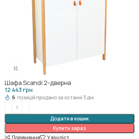
Клацніть, щоб збільшити
Шафа Scandi 2-дверна
грн
6
позицій продано за останні 3 дні
Додати в кошик
Купити зараз
Порівняння
У вішліст