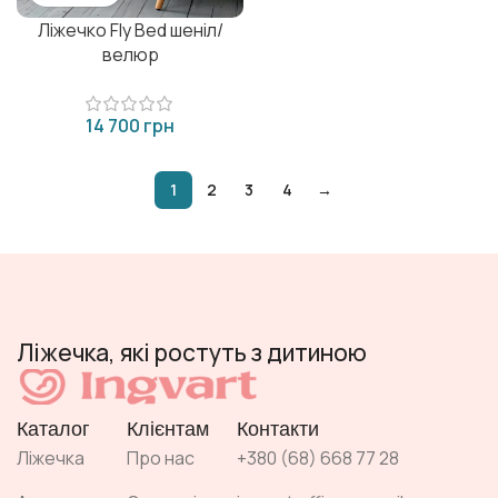
Ліжечко Fly Bed шеніл/
велюр
грн
1
2
3
4
→
Ліжечка, які ростуть з дитиною
Каталог
Клієнтам
Контакти
Ліжечка
Про нас
+380 (68) 668 77 28