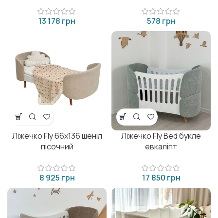
грн
грн
Ліжечко Fly 66х136 шеніл
Ліжечко Fly Bed букле
пісочний
евкаліпт
грн
грн