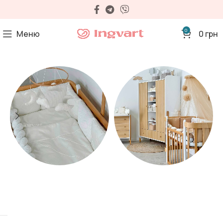
0
Меню
0
грн
Матраци
Дитячі меблі
35 продуктів
32 продуктів