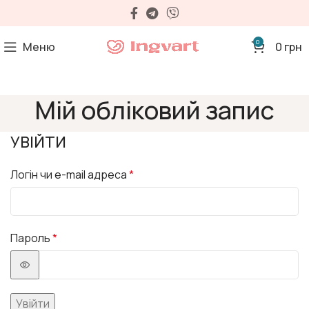
0
Меню
0
грн
Мій обліковий запис
УВІЙТИ
Логін чи e-mail адреса
*
Пароль
*
Увійти