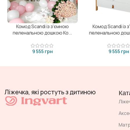
Комод Scandi із з'ємною
Комод Scandi із 
пеленальною дошкою Ко...
пеленальною дошк
грн
грн
Ліжечка, які ростуть з дитиною
Кат
Ліже
Аксе
Мат