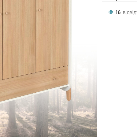
16
відві