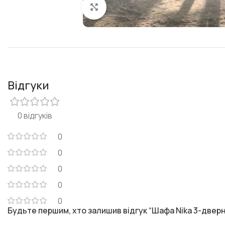
Клацніть, щоб збільшити
Відгуки
0 відгуків
0
0
0
0
0
Будьте першим, хто залишив відгук “Шафа Nika 3-двер