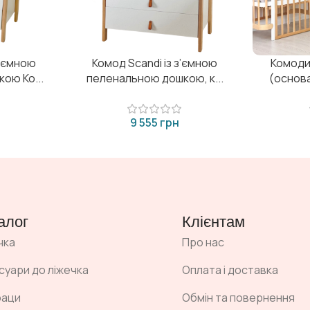
з'ємною
Комод Scandi із з’ємною
Комоди
ою Ко...
пеленальною дошкою, к...
(основа
грн
алог
Клієнтам
чка
Про нас
суари до ліжечка
Оплата і доставка
раци
Обмін та повернення