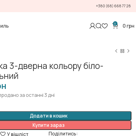
+380 (68) 668 77 28
0
тиль
0
грн
ka 3-дверна кольору біло-
ьний
рн
продано за останні 3 дні
Додати в кошик
Купити зараз
Поділитись:
я
У вішліст