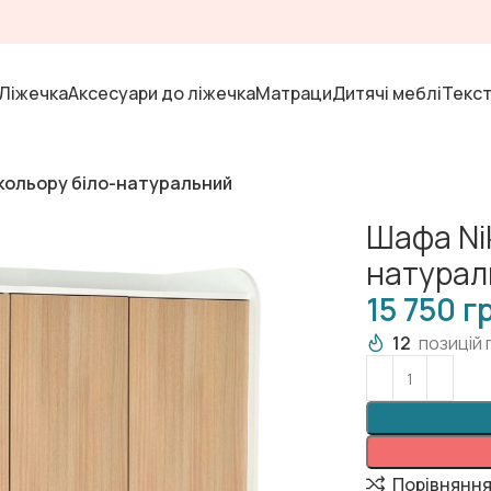
Ліжечка
Аксесуари до ліжечка
Матраци
Дитячі меблі
Текс
кольору біло-натуральний
Шафа Ni
натурал
г
12
позицій 
Порівнянн