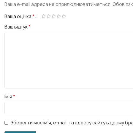
Ваша e-mail адреса не оприлюднюватиметься.
Обов’язк
Ваша оцінка
*
Ваш відгук
*
Ім'я
*
Зберегти моє ім'я, e-mail, та адресу сайту в цьому б