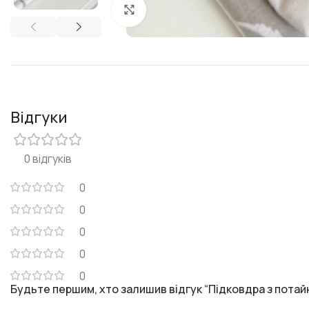
Клацніть, щоб збільшити
Відгуки
0 відгуків
0
0
0
0
0
Будьте першим, хто залишив відгук “Підковдра з пота