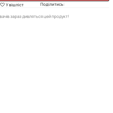
Поділитись:
я
У вішліст
увачів зараз дивляться цей продукт!