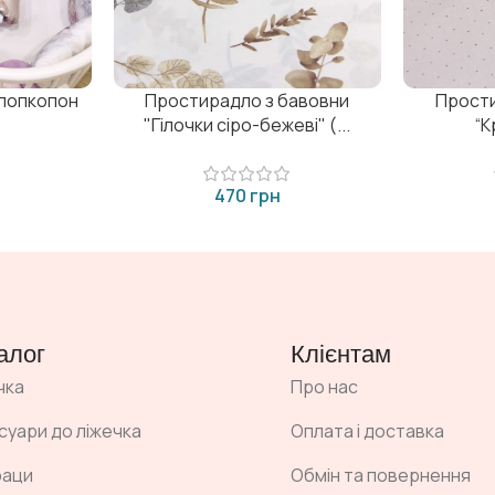
хлопкопон
Простирадло з бавовни
Прости
"Гілочки сіро-бежеві" (...
“К
грн
алог
Клієнтам
чка
Про нас
суари до ліжечка
Оплата і доставка
раци
Обмін та повернення