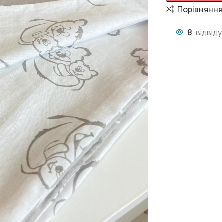
Порівнянн
8
відвід