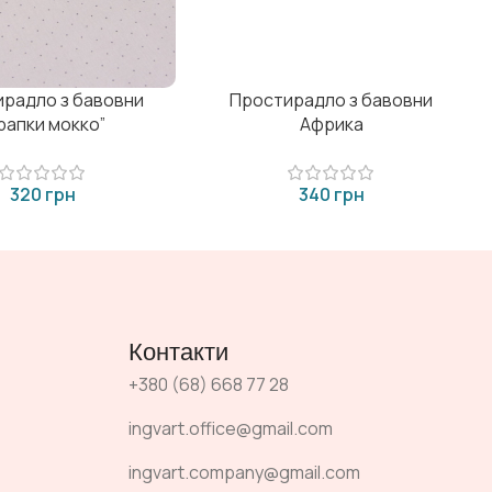
радло з бавовни
Простирадло з бавовни
рапки мокко”
Африка
грн
грн
Контакти
+380 (68) 668 77 28
ingvart.office@gmail.com
ingvart.company@gmail.com