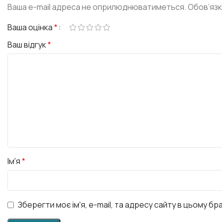
Ваша e-mail адреса не оприлюднюватиметься.
Обов’язк
Ваша оцінка
*
Ваш відгук
*
Ім'я
*
Зберегти моє ім'я, e-mail, та адресу сайту в цьому б