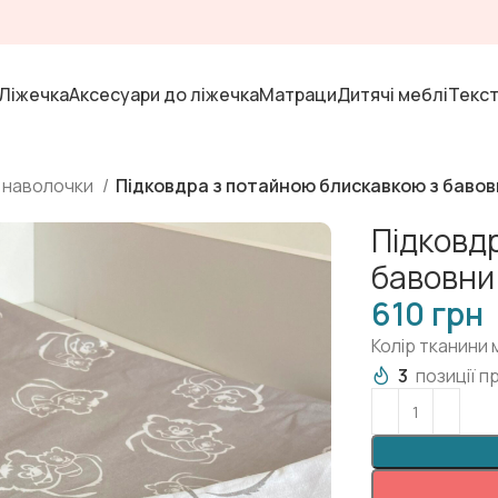
Ліжечка
Аксесуари до ліжечка
Матраци
Дитячі меблі
Текс
а наволочки
Підковдра з потайною блискавкою з бавов
Підковд
бавовни
грн
Колір тканини
3
позиції п