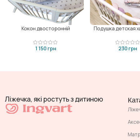
Кокон двосторонній
Подушка детская 
грн
грн
Ліжечка, які ростуть з дитиною
Кат
Ліже
Аксе
Мат