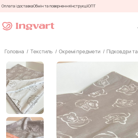
Оплата і доставка
Обмін та повернення
Інструкції
ОПТ
Головна
Текстиль
Окремі предмети
Підковдри т