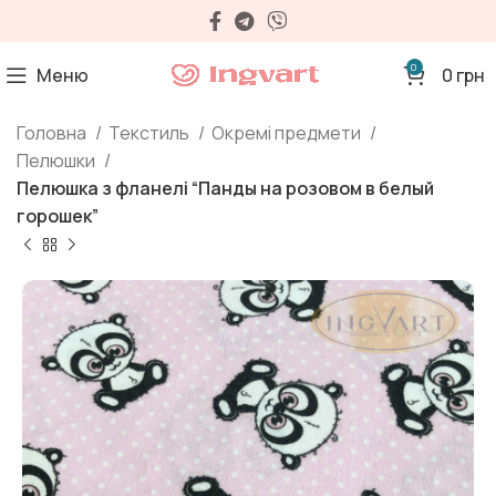
0
Меню
0
грн
Головна
Текстиль
Окремі предмети
Пелюшки
Пелюшка з фланелі “Панды на розовом в белый
горошек”