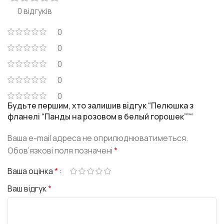
0 відгуків
0
0
0
0
0
Будьте першим, хто залишив відгук “Пелюшка з
фланелі “Панды на розовом в белый горошек””“
Ваша e-mail адреса не оприлюднюватиметься.
Обов’язкові поля позначені
*
Ваша оцінка
*
Ваш відгук
*