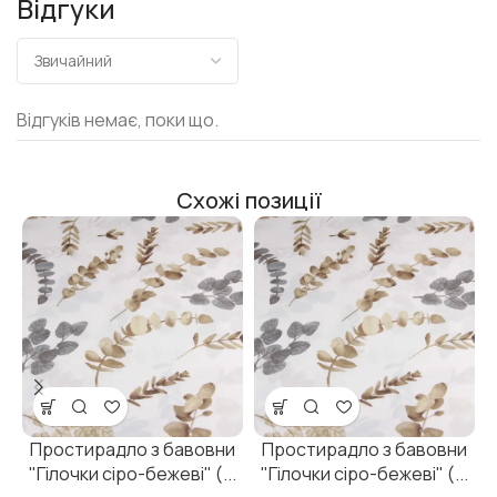
Відгуки
Відгуків немає, поки що.
Схожі позиції
Простирадло з бавовни
Простирадло з бавовни
"Гілочки сіро-бежеві" (...
"Гілочки сіро-бежеві" (...