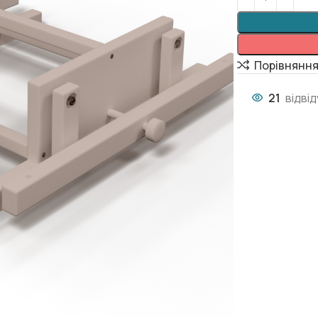
Порівнянн
21
відві