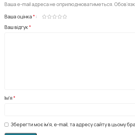
Ваша e-mail адреса не оприлюднюватиметься.
Обов’язк
Ваша оцінка
*
Ваш відгук
*
Ім'я
*
Зберегти моє ім'я, e-mail, та адресу сайту в цьому б