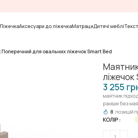
Ліжечка
Аксесуари до ліжечка
Матраци
Дитячі меблі
Текс
 Поперечний для овальних ліжечок Smart Bed
Маятник
ліжечок 
гр
маятник підход
раніше без ма
8
позицій п
КОЛІР