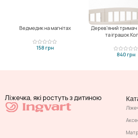
Ведмедик на магнітах
Дерев'яний тримач 
та іграшок Колі
грн
грн
Ліжечка, які ростуть з дитиною
Кат
Ліже
Аксе
Мат