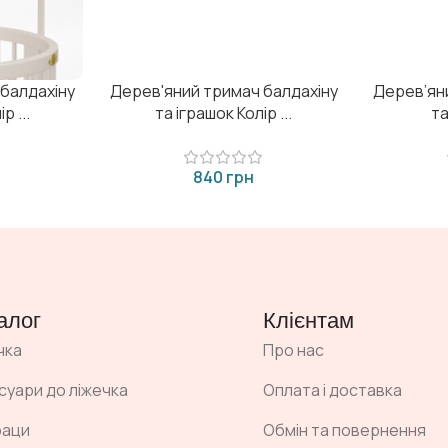
балдахіну
Дерев'яний тримач балдахіну
Дерев’ян
р ...
та іграшок Колір ...
та
грн
алог
Клієнтам
чка
Про нас
суари до ліжечка
Оплата і доставка
раци
Обмін та повернення