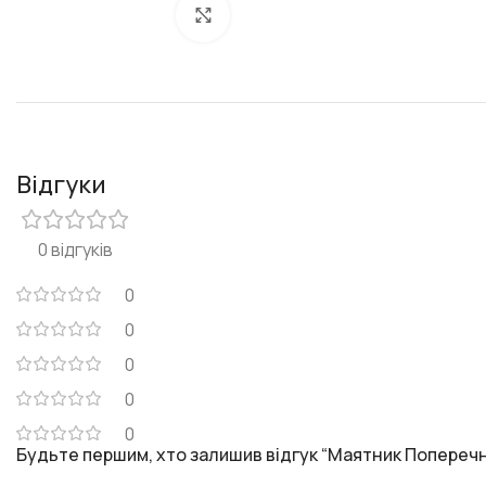
Клацніть, щоб збільшити
Відгуки
0 відгуків
0
0
0
0
0
Будьте першим, хто залишив відгук “Маятник Поперечн