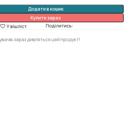
Додати в кошик
Купити зараз
Поділитись:
я
У вішліст
дувачів зараз дивляться цей продукт!