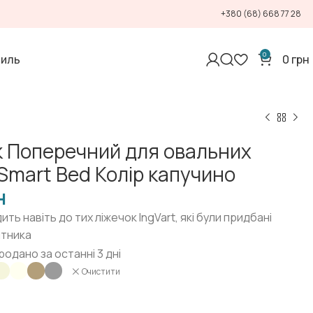
+380 (68) 668 77 28
0
тиль
0
грн
 Поперечний для овальних
Smart Bed Колір капучино
н
ить навіть до тих ліжечок IngVart, які були придбані
ятника
родано за останні 3 дні
Очистити