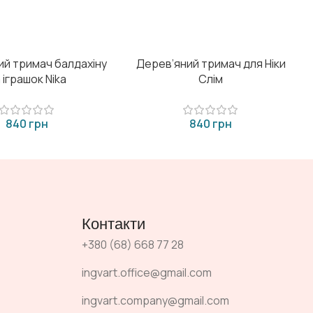
ий тримач балдахіну
Дерев’яний тримач для Ніки
 іграшок Nika
Слім
грн
грн
Контакти
+380 (68) 668 77 28
ingvart.office@gmail.com
ingvart.company@gmail.com