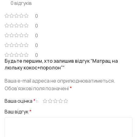
0 відгуків
0
0
0
0
0
Будьте першим, хто залишив відгук “Матрац на
люльку кокос+поролон”“
Ваша e-mail адреса не оприлюднюватиметься.
Обов’язкові поля позначені
*
Ваша оцінка
*
Ваш відгук
*