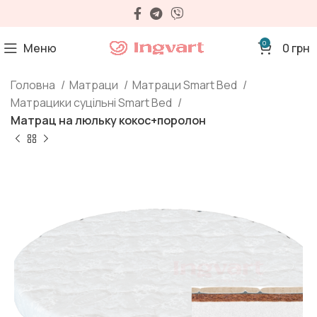
0
Меню
0
грн
Головна
Матраци
Матраци Smart Bed
Матрацики суцільні Smart Bed
Матрац на люльку кокос+поролон