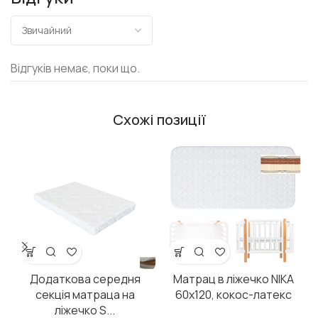
Відгуків немає, поки що.
Схожі позиції
Додаткова середня
Матрац в ліжечко NIKA
секція матраца на
60х120, кокос-латекс
ліжечко S...