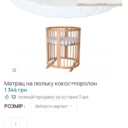
Клацніть, щоб збільшити
Матрац на люльку кокос+поролон
грн
12
позицій продано за останні 3 дні
РОЗМІР