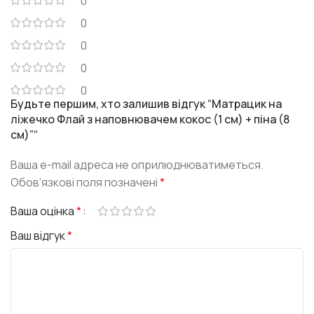
0
0
0
0
0
Будьте першим, хто залишив відгук “Матрацик на
ліжечко Флай з наповнювачем кокос (1 см) + піна (8
см)”“
Ваша e-mail адреса не оприлюднюватиметься.
Обов’язкові поля позначені
*
Ваша оцінка
*
Ваш відгук
*