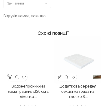
Відгуків немає, поки що.
Схожі позиції
Водонепроникний
Додаткова середня
наматрацник х120 см в
секція матраца на
ліжечко...
ліжечко S...