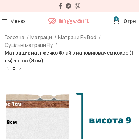
0
Меню
0
грн
Головна
Матраци
Матраци Fly Bed
Суцільні матраци Fly
Матрацик на ліжечко Флай з наповнювачем кокос (1
см) + піна (8 см)