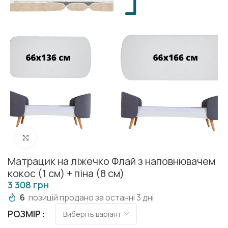
Клацніть, щоб збільшити
Матрацик на ліжечко Флай з наповнювачем
кокос (1 см) + піна (8 см)
грн
6
позицій продано за останні 3 дні
РОЗМІР