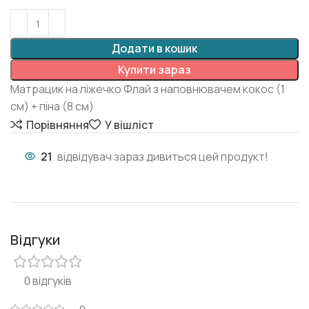
Додати в кошик
Купити зараз
Матрацик на ліжечко Флай з наповнювачем кокос (1
см) + піна (8 см)
Порівняння
У вішліст
21
відвідувач зараз дивиться цей продукт!
Відгуки
0 відгуків