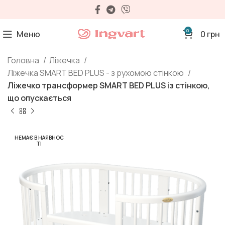
0
Меню
0
грн
Головна
Ліжечка
Ліжечка SMART BED PLUS - з рухомою стінкою
Ліжечко трансформер SMART BED PLUS із стінкою,
що опускається
НЕМАЄ В НАЯВНОС
ТІ