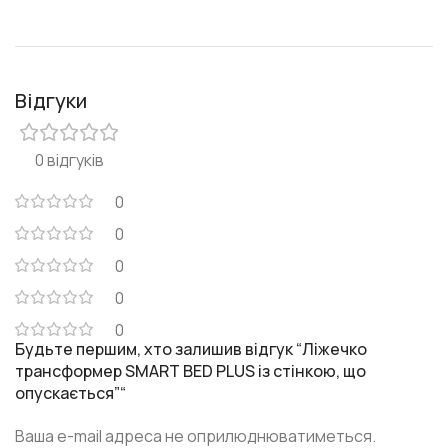
Відгуки
0 відгуків
0
0
0
0
0
Будьте першим, хто залишив відгук “Ліжечко
трансформер SMART BED PLUS із стінкою, що
опускається”“
Ваша e-mail адреса не оприлюднюватиметься.