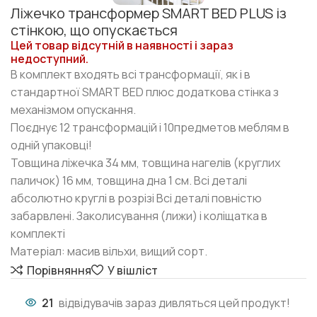
Ліжечко трансформер SMART BED PLUS із
стінкою, що опускається
Цей товар відсутній в наявності і зараз
недоступний.
В комплект входять всі трансформації, як і в
стандартної SMART BED плюс додаткова стінка з
механізмом опускання.
Поєднує 12 трансформацій і 10предметов меблям в
одній упаковці!
Товщина ліжечка 34 мм, товщина нагелів (круглих
паличок) 16 мм, товщина дна 1 см. Всі деталі
абсолютно круглі в розрізі Всі деталі повністю
забарвлені. Заколисування (лижи) і коліщатка в
комплекті
Матеріал: масив вільхи, вищий сорт.
Порівняння
У вішліст
21
відвідувачів зараз дивляться цей продукт!