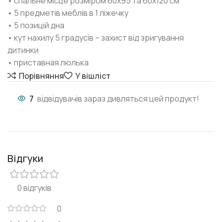
• спальне місце розміром 60х95 та 60х120 см
• 5 предметів меблів в 1 ліжечку
• 5 позицій дна
• кут нахилу 5 градусів – захист від зригування
дитинки
• приставная люлька
Порівняння
У вішліст
7
відвідувачів зараз дивляться цей продукт!
Відгуки
0 відгуків
0