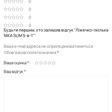
0
0
0
0
Будьте першим, хто залишив відгук “Ліжечко-люлька
NIKA SLIM 5-в-1”“
Ваша e-mail адреса не оприлюднюватиметься.
Обов’язкові поля позначені
*
Ваша оцінка
*
Ваш відгук
*