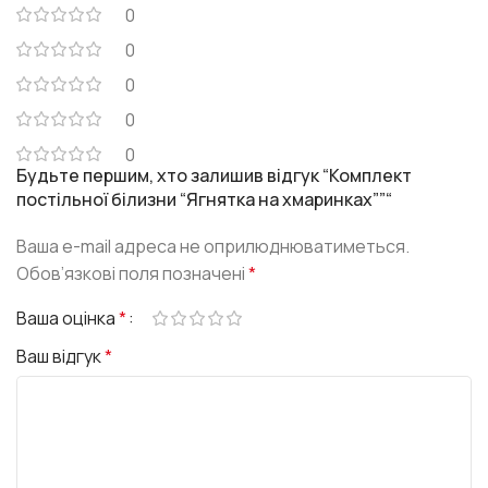
0
0
0
0
0
Будьте першим, хто залишив відгук “Комплект
постільної білизни “Ягнятка на хмаринках””“
Ваша e-mail адреса не оприлюднюватиметься.
Обов’язкові поля позначені
*
Ваша оцінка
*
Ваш відгук
*