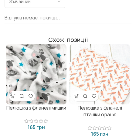
Відгуків немає, поки що.
Схожі позиції
Пелюшка з фланелі мишки
Пелюшка з фланелі
пташки оранж
грн
грн