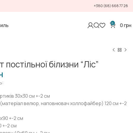
+380 (68) 668 77 28
0
тиль
0
грн
 постільної білизни “Ліс”
н
ь:
ртиків 30х30 см +-2 см
 (матеріал велюр, наповнювач холлофайбер) 120 см +-2
0х90 +-2 см
0 +-2 см