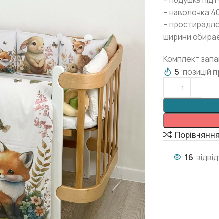
– подушка під 
– наволочка 40
– простирадло
ширини обира
Комплект запа
5
позицій п
Порівнянн
16
відві