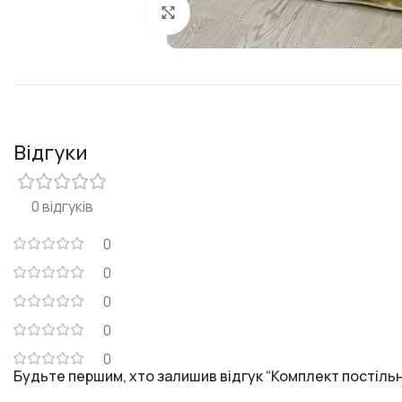
Клацніть, щоб збільшити
Відгуки
0 відгуків
0
0
0
0
0
Будьте першим, хто залишив відгук “Комплект постільно