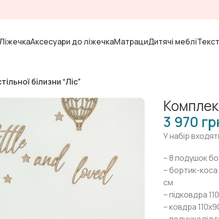
Ліжечка
Аксесуари до ліжечка
Матраци
Дитячі меблі
Текс
тільної білизни “Ліс”
Комплект
гр
У набір входят
– 8 подушок бо
– бортик-коса
см
– підковдра 11
– ковдра 110х9