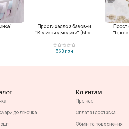
инка”
Простирадло з бавовни
Прости
"Великі ведмедики" (60х...
"Гілочк
грн
алог
Клієнтам
чка
Про нас
суари до ліжечка
Оплата і доставка
раци
Обмін та повернення