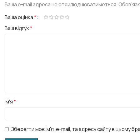
Ваша e-mail адреса не оприлюднюватиметься.
Обов’язк
Ваша оцінка
*
Ваш відгук
*
Ім'я
*
Зберегти моє ім'я, e-mail, та адресу сайту в цьому б