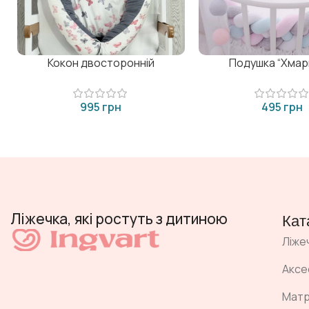
Кокон двосторонній
Подушка “Хмар
грн
грн
Ліжечка, які ростуть з дитиною
Кат
Ліже
Аксе
Мат