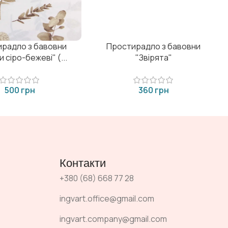
радло з бавовни
Простирадло з бавовни
и сіро-бежеві" (...
"Звірята"
грн
грн
Контакти
+380 (68) 668 77 28
ingvart.office@gmail.com
ingvart.company@gmail.com