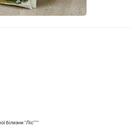
ї білизни “Ліс””“