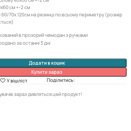
голову 40х60 см +-2 см
х60 см +-2 см
 60/70х 120см на резинці по всьому периметру (розмір
ється)
кований в прозорий чемодан з ручками
родано за останні 3 дні
Додати в кошик
Купити зараз
Поділитись:
я
У вішліст
дувачів зараз дивляться цей продукт!