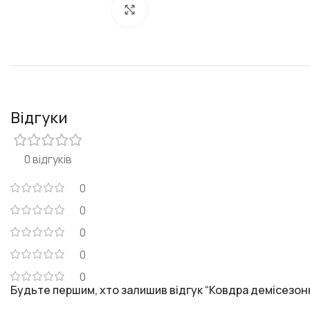
Клацніть, щоб збільшити
Відгуки
0 відгуків
0
0
0
0
0
Будьте першим, хто залишив відгук “Ковдра демісезонн