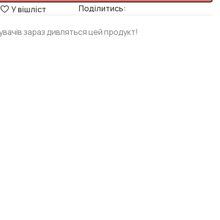
Поділитись:
я
У вішліст
дувачів зараз дивляться цей продукт!