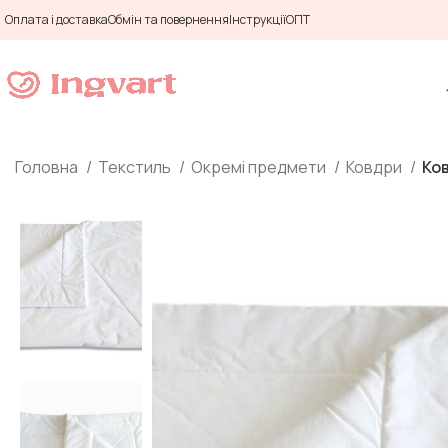
Оплата і доставка
Обмін та повернення
Інструкції
ОПТ
Головна
Текстиль
Окремі предмети
Ковдри
Ко