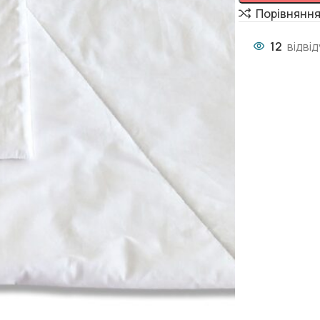
Порівнянн
12
відві