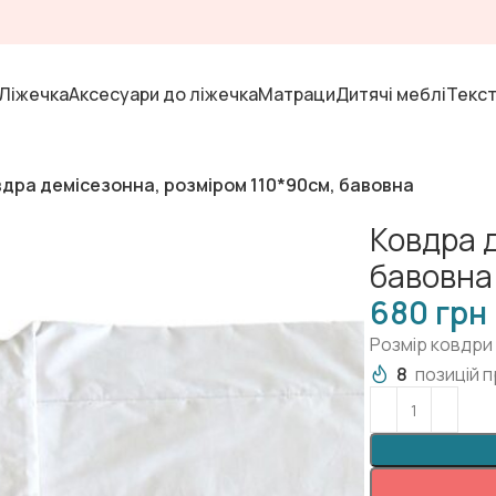
Ліжечка
Аксесуари до ліжечка
Матраци
Дитячі меблі
Текс
вдра демісезонна, розміром 110*90см, бавовна
Ковдра 
бавовна
грн
Розмір ковдри
8
позицій п