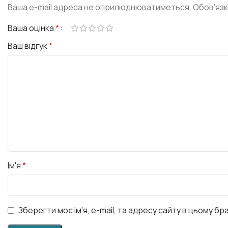
Ваша e-mail адреса не оприлюднюватиметься.
Обов’язк
Ваша оцінка
*
Ваш відгук
*
Ім'я
*
Зберегти моє ім'я, e-mail, та адресу сайту в цьому б