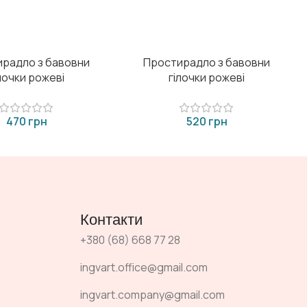
радло з бавовни
Простирадло з бавовни
лочки рожеві
гілочки рожеві
грн
грн
Контакти
+380 (68) 668 77 28
ingvart.office@gmail.com
ingvart.company@gmail.com