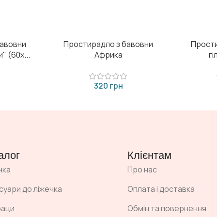
бавовни
Простирадло з бавовни
Прости
 (60х...
Африка
гі
грн
алог
Клієнтам
чка
Про нас
суари до ліжечка
Оплата і доставка
раци
Обмін та повернення