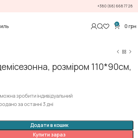
+380 (68) 668 77 28
0
тиль
0
грн
демісезонна, розміром 110*90см,
 можна зробити індивідуальний
родано за останні 3 дні
Додати в кошик
Купити зараз