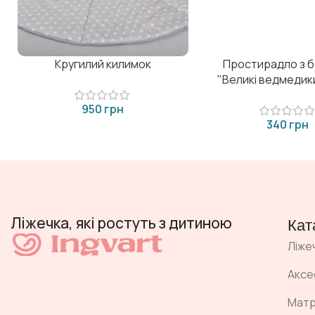
Кругилий килимок
Простирадло з 
"Великі ведмедики"
грн
грн
Ліжечка, які ростуть з дитиною
Кат
Ліже
Аксе
Мат