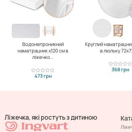
Водонепроникний
Круглий наматрацни
наматрацник х120 см в
в люльку 72х72
ліжечко...
грн
грн
Ліжечка, які ростуть з дитиною
Кат
Ліже