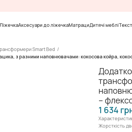
Ліжечка
Аксесуари до ліжечка
Матраци
Дитячі меблі
Текс
трансформери Smart Bed
ацика, з разними наповнювачами: кокосова койра, кокос
Додатков
трансфо
наповню
– флексо
гр
Характеристи
Жорсткість дв