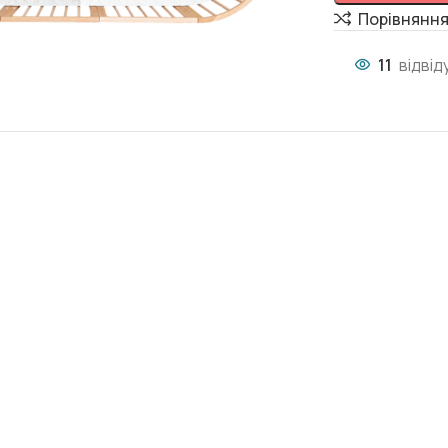
Порівнянн
11
відвід