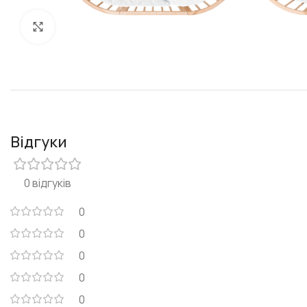
Клацніть, щоб збільшити
Відгуки
0 відгуків
0
0
0
0
0