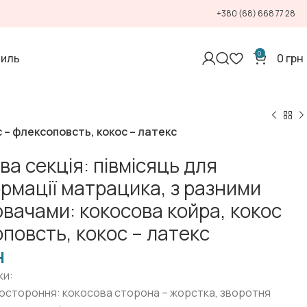
+380 (68) 668 77 28
0
тиль
0
грн
 – флексоповсть, кокос – латекс
а секція: півмісяць для
рмації матрацика, з разними
вачами: кокосова койра, кокос
повсть, кокос – латекс
н
ки:
остороння: кокосова сторона – жорстка, зворотня