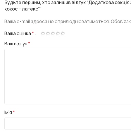
Будьте першим, хто залишив відгук “Додаткова секція:
кокос – латекс”“
Ваша e-mail адреса не оприлюднюватиметься.
Обов’язк
Ваша оцінка
*
Ваш відгук
*
Ім'я
*