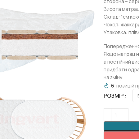
сторона – сер
Висота матрац
Склад: 1см ко
Чохол: жаккард
Упаковка: плів
Попередження
Якщо матрац н
а постійний ви
придбати одра
на зміну.
6
позицій п
РОЗМІР