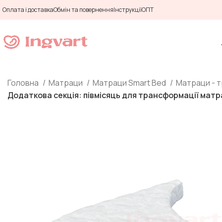
Оплата і доставка
Обмін та повернення
Інструкції
ОПТ
Головна
Матраци
Матраци Smart Bed
Матраци - 
Додаткова секція: півмісяць для трансформації матр