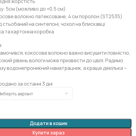
едня жорстість
у: 5см (можливо до +0,5 см)
косове волокно латексоване, 4 см поролон (ST2535)
 стьобаний на синтепоні, чохол на блискавці
ка та картонна коробка
:
амочився, кокосове волокно важно висушити повністю,
сокий рівень вологи може призвести до цвілі. Радимо
зу водонепроникний наматрацник, а краще декілька –
родано за останні 3 дні
Додати в кошик
Купити зараз