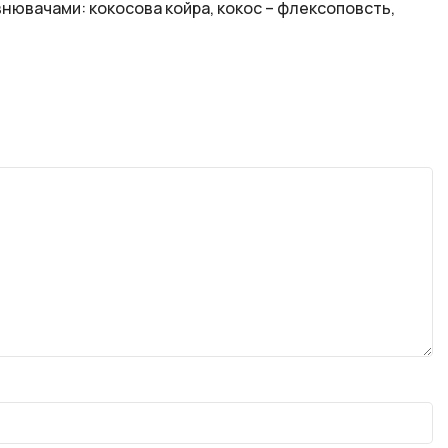
внювачами: кокосова койра, кокос – флексоповсть,