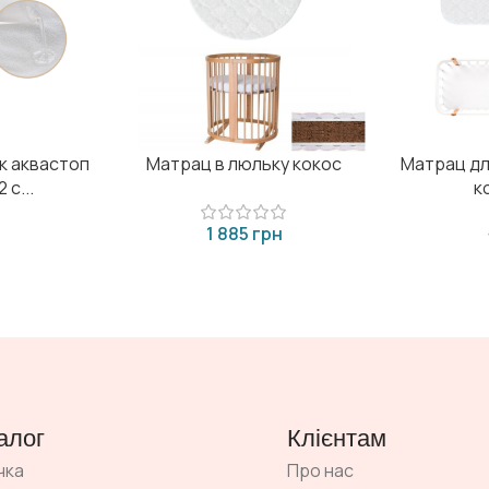
к аквастоп
Матрац в люльку кокос
Матрац дл
 с...
к
грн
алог
Клієнтам
чка
Про нас