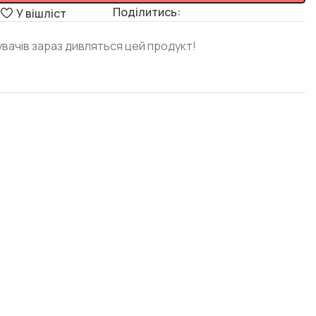
Поділитись:
я
У вішліст
увачів зараз дивляться цей продукт!