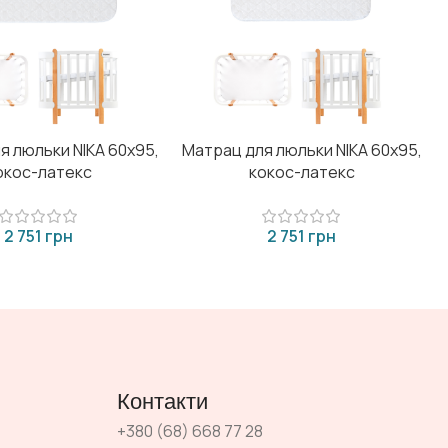
я люльки NIKA 60x95,
Матрац для люльки NIKA 60x95,
окос-латекс
кокос-латекс
грн
грн
Контакти
+380 (68) 668 77 28