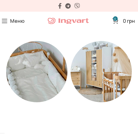
0
Меню
0
грн
Матраци
Дитячі меблі
35 продуктів
32 продуктів