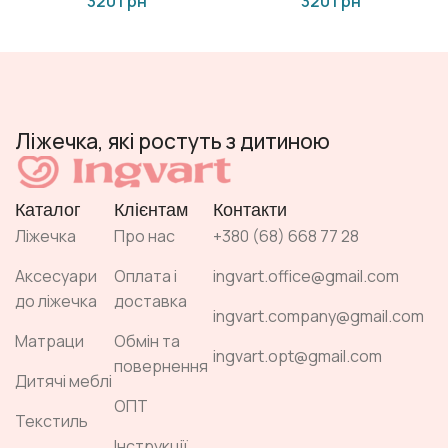
грн
грн
Ліжечка, які ростуть з дитиною
Каталог
Клієнтам
Контакти
Ліжечка
Про нас
+380 (68) 668 77 28
Аксесуари
Оплата і
ingvart.office@gmail.com
до ліжечка
доставка
ingvart.company@gmail.com
Матраци
Обмін та
ingvart.opt@gmail.com
повернення
Дитячі меблі
ОПТ
Текстиль
Інструкції