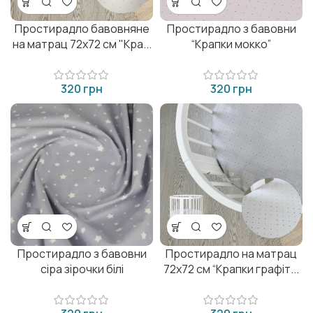
Простирадло бавовняне
Простирадло з бавовни
на матрац 72х72 см "Кра...
“Крапки мокко”
грн
грн
Простирадло з бавовни
Простирадло на матрац
сіра зірочки білі
72х72 см “Крапки графіт...