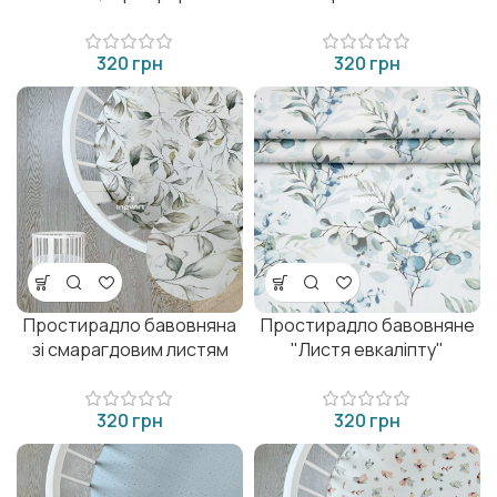
грн
грн
Простирадло бавовняна
Простирадло бавовняне
зі смарагдовим листям
"Листя евкаліпту"
грн
грн