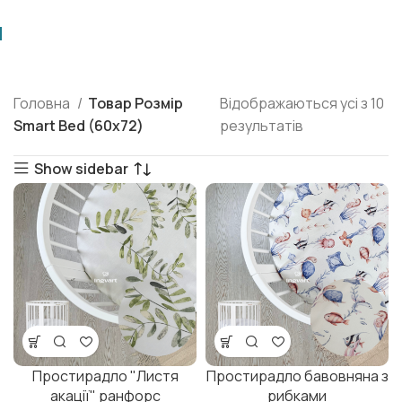
Головна
Товар Розмір
Відображаються усі з 10
Smart Bed (60х72)
результатів
Show sidebar
Простирадло "Листя
Простирадло бавовняна з
акації" ранфорс
рибками