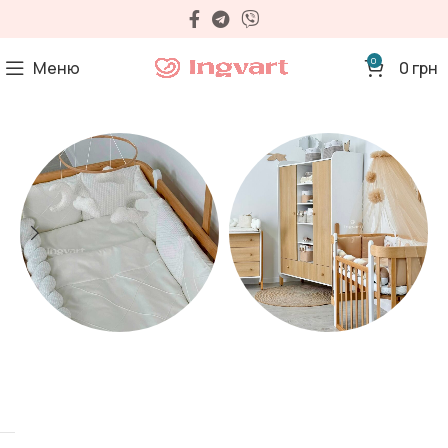
0
Меню
0
грн
Матраци
Дитячі меблі
35 продуктів
32 продуктів