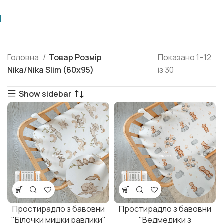
Головна
Товар Розмір
Показано 1–12
Nika/Nika Slim (60х95)
із 30
Show sidebar
Простирадло з бавовни
Простирадло з бавовни
"Білочки мишки равлики"
"Ведмедики з