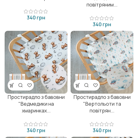
повітряним...
грн
грн
Простирадло з бавовни
Простирадло з бавовни
"Ведмедики на
"Вертольоти та
хмаринках...
повітрян...
грн
грн