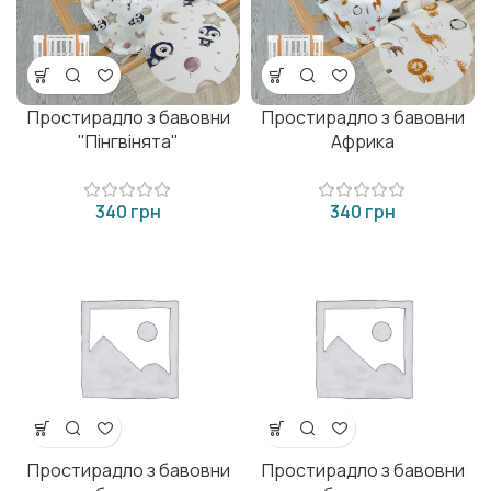
Простирадло з бавовни
Простирадло з бавовни
"Пінгвінята"
Африка
грн
грн
Простирадло з бавовни
Простирадло з бавовни