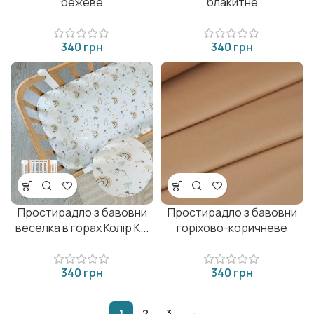
бежеве
блакитне
грн
грн
Простирадло з бавовни
Простирадло з бавовни
веселка в горах Колір К...
горіхово-коричневе
грн
грн
1
2
3
→