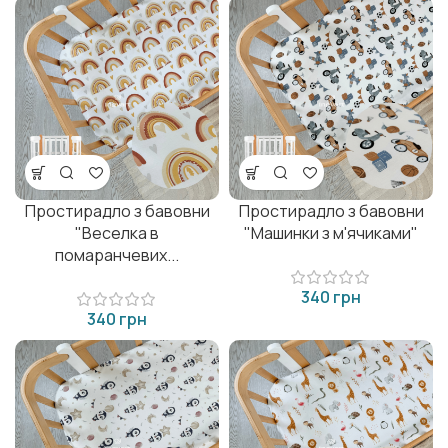
Простирадло з бавовни
Простирадло з бавовни
"Веселка в
"Машинки з м'ячиками"
помаранчевих...
грн
грн