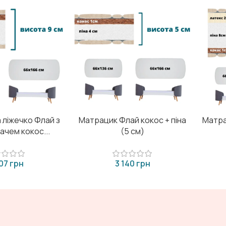
 ліжечко Флай з
Матрацик Флай кокос + піна
Матра
чем кокос...
(5 см)
грн
грн