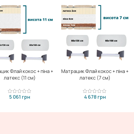
цик Флай кокос + піна +
Матрацик Флай кокос + піна +
латекс (11 см)
латекс (7 см)
грн
грн