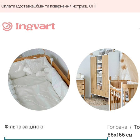
Оплата і доставка
Обмін та повернення
Інструкції
ОПТ
Матраци
Дитячі меблі
Фільтр за ціною
Головна
То
66х166 см