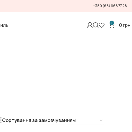
+380 (68) 668 77 28
0
тиль
0
грн