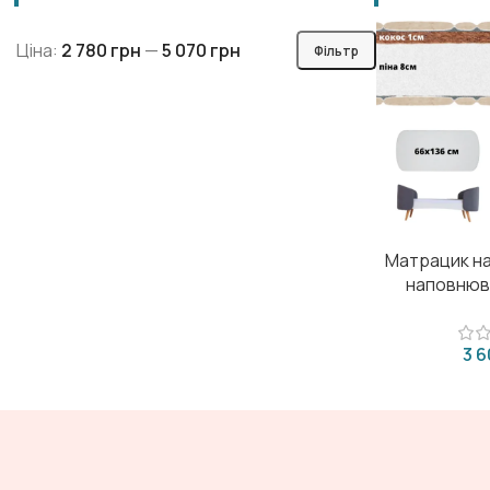
Ціна:
2 780 грн
—
5 070 грн
Фільтр
Матрацик на
наповнюва