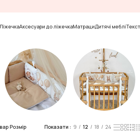
Ліжечка
Аксесуари до ліжечка
Матраци
Дитячі меблі
Текс
Текстиль
Ліжечка
вар Розмір
Показати
9
12
18
24