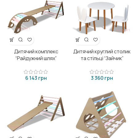
Дитячий комплекс
Дитячий круглий столик
“Райдужний шлях”
та стільці “Зайчик”
грн
грн