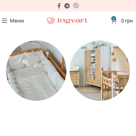
0
Меню
0
грн
Матраци
Дитячі меблі
35 продуктів
32 продуктів