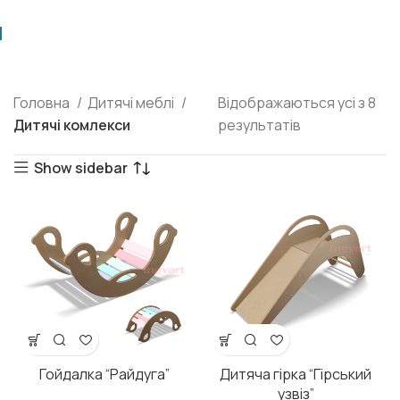
Головна
Дитячі меблі
Відображаються усі з 8
Дитячі комлекси
результатів
Show sidebar
Гойдалка “Райдуга”
Дитяча гірка “Гірський
узвіз”