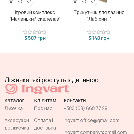
Ігровий комплекс
Трикутник для лазіння
“Маленький скелелаз”
“Лабіринт”
грн
грн
Ліжечка, які ростуть з дитиною
Каталог
Клієнтам
Контакти
Ліжечка
Про нас
+380 (68) 668 77 28
Аксесуари
Оплата і
ingvart.office@gmail.com
до ліжечка
доставка
ingvart.company@gmail.com