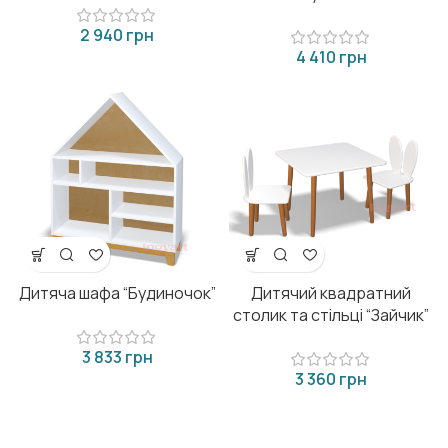
грн
грн
Дитяча шафа “Будиночок”
Дитячий квадратний
столик та стільці “Зайчик”
грн
грн