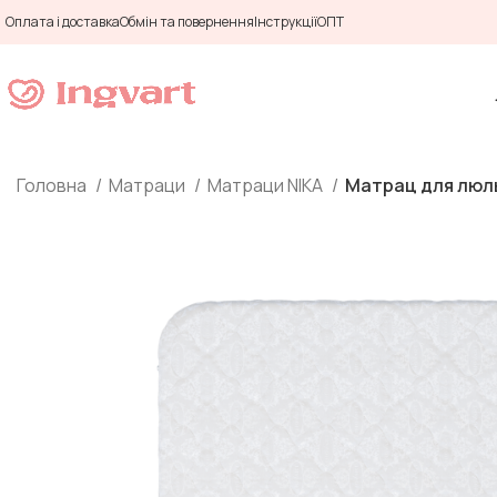
Оплата і доставка
Обмін та повернення
Інструкції
ОПТ
Головна
Матраци
Матраци NIKA
Матрац для люль