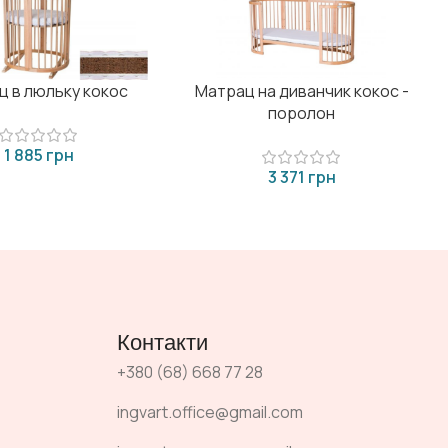
ц в люльку кокос
Матрац на диванчик кокос -
поролон
грн
грн
Контакти
+380 (68) 668 77 28
ingvart.office@gmail.com