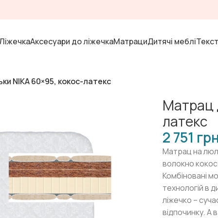
Ліжечка
Аксесуари до ліжечка
Матраци
Дитячі меблі
Текс
ки NIKA 60×95, кокос-латекс
Матрац 
латекс
гр
Матрац на люл
волокно кокосо
Комбіновані м
технологій в 
ліжечко – суч
відпочинку. А 