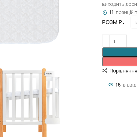
виходить досит
11
позицій 
РОЗМІР
Порівнянн
16
відві