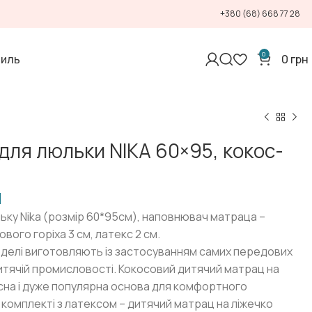
+380 (68) 668 77 28
0
тиль
0
грн
для люльки NIKA 60×95, кокос-
н
ьку Nika (розмір 60*95см), наповнювач матраца –
вого горіха 3 см, латекс 2 см.
оделі виготовляють із застосуванням самих передових
дитячій промисловості. Кокосовий дитячий матрац на
асна і дуже популярна основа для комфортного
в комплекті з латексом – дитячий матрац на ліжечко