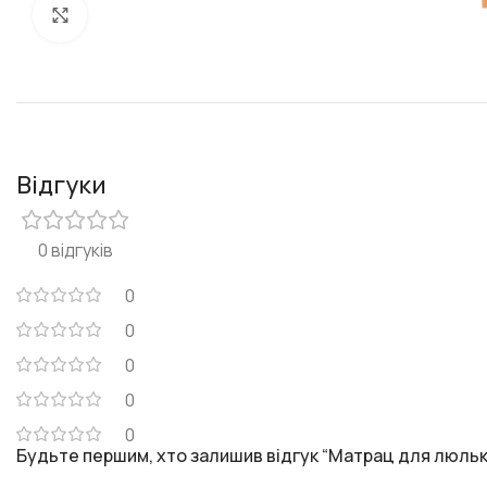
Клацніть, щоб збільшити
Відгуки
0 відгуків
0
0
0
0
0
Будьте першим, хто залишив відгук “Матрац для люльки