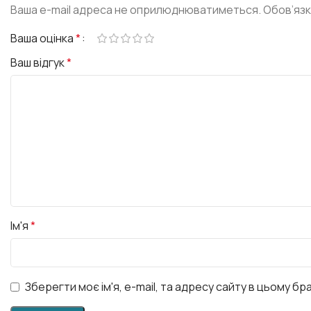
Ваша e-mail адреса не оприлюднюватиметься.
Обов’язк
Ваша оцінка
*
Ваш відгук
*
Ім'я
*
Зберегти моє ім'я, e-mail, та адресу сайту в цьому б