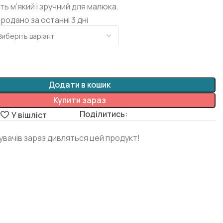
ь м’який і зручний для малюка.
продано за останні 3 дні
Додати в кошик
Купити зараз
Поділитись:
я
У вішліст
дувачів зараз дивляться цей продукт!