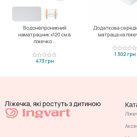
Водонепроникний
Додаткова середн
наматрацник х120 см в
матраца на ліжеч
ліжечко...
грн
грн
Ліжечка, які ростуть з дитиною
Кат
Ліже
Аксе