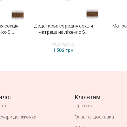
я секція
Додаткова середня секція
Матра
ко S...
матраца на ліжечко S...
грн
алог
Клієнтам
чка
Про нас
суари до ліжечка
Оплата і доставка