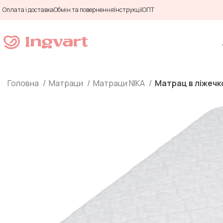
Оплата і доставка
Обмін та повернення
Інструкції
ОПТ
Головна
Матраци
Матраци NIKA
Матрац в ліжечк