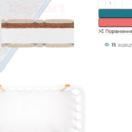
Порівнянн
15
відві