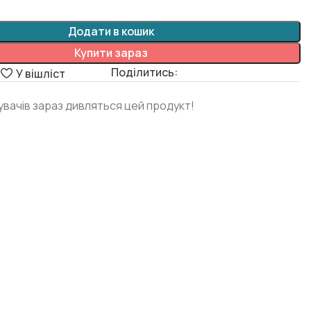
Додати в кошик
Купити зараз
Поділитись:
я
У вішліст
дувачів зараз дивляться цей продукт!