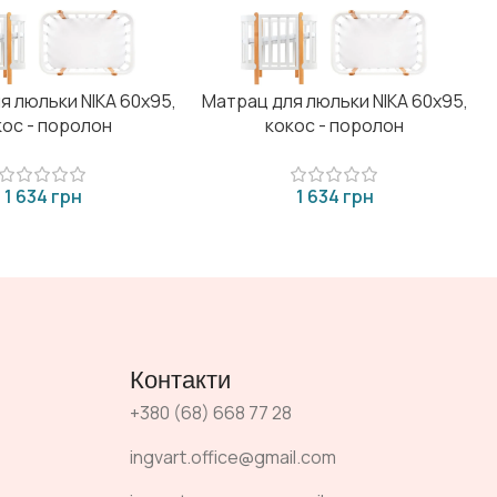
я люльки NIKA 60x95,
Матрац для люльки NIKA 60x95,
кос - поролон
кокос - поролон
грн
грн
Контакти
+380 (68) 668 77 28
ingvart.office@gmail.com