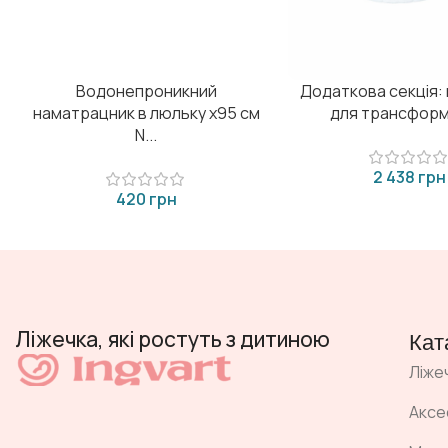
Водонепроникний
Додаткова секція: 
наматрацник в люльку х95 см
для трансформа
N...
грн
грн
Ліжечка, які ростуть з дитиною
Кат
Ліже
Аксе