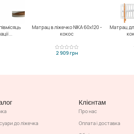
півмісяць
Матрац в ліжечко NIKA 60х120 -
Матрац дл
ції...
кокос
ко
грн
алог
Клієнтам
чка
Про нас
суари до ліжечка
Оплата і доставка