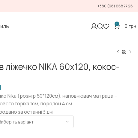
+380 (68) 668 77 28
0
тиль
0
грн
 ліжечко NIKA 60х120, кокос-
н
ко Nika (розмір 60*120см), наповнювач матраца –
вого горіха 1см, поролон 4 см.
родано за останні 3 дні