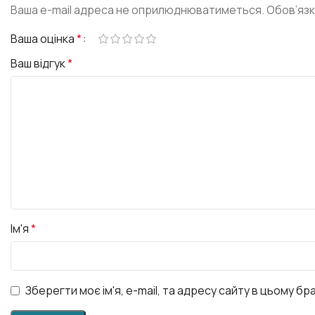
Ваша e-mail адреса не оприлюднюватиметься.
Обов’язк
Ваша оцінка
*
Ваш відгук
*
Ім'я
*
Зберегти моє ім'я, e-mail, та адресу сайту в цьому б