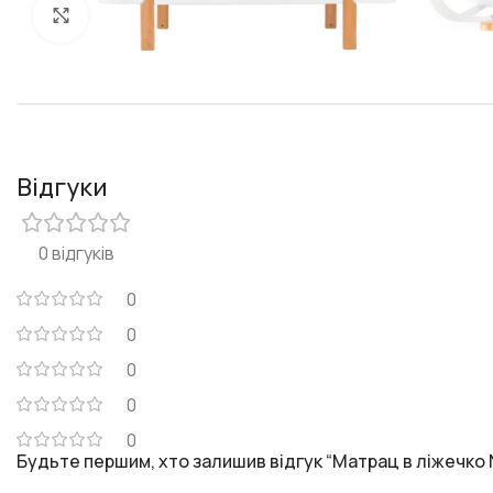
Клацніть, щоб збільшити
Відгуки
0 відгуків
0
0
0
0
0
Будьте першим, хто залишив відгук “Матрац в ліжечко 