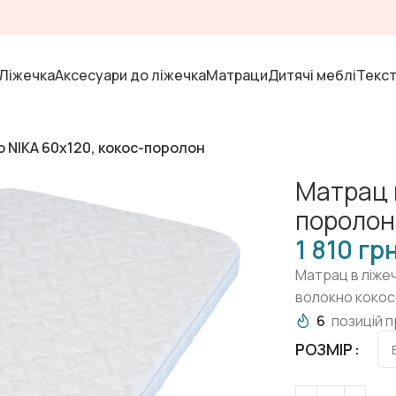
Ліжечка
Аксесуари до ліжечка
Матраци
Дитячі меблі
Текс
о NIKA 60х120, кокос-поролон
Матрац в
поролон
гр
Матрац в ліжеч
волокно кокосо
6
позицій п
РОЗМІР