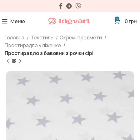
0
Меню
0
грн
Головна
Текстиль
Окремі предмети
Простирадло у ліжечко
Простирадло з бавовни зірочки сірі