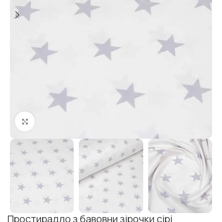
Клацніть, щоб збільшити
Простирадло з бавовни зірочки сірі