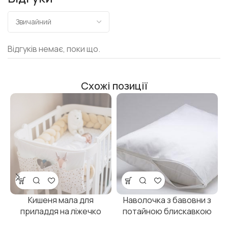
Відгуків немає, поки що.
Схожі позиції
Кишеня мала для
Наволочка з бавовни з
П
приладдя на ліжечко
потайною блискавкою