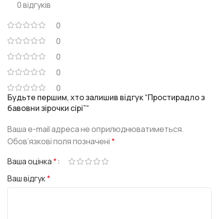
0 відгуків
0
0
0
0
0
Будьте першим, хто залишив відгук “Простирадло з
бавовни зірочки сірі”“
Ваша e-mail адреса не оприлюднюватиметься.
Обов’язкові поля позначені
*
Ваша оцінка
*
Ваш відгук
*